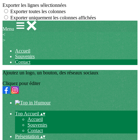
Exporter les lignes sélectionnées
Exporter toutes les colonnes
Exporter uniquement les colonnes affichées
Menu
<
>
Accueil
Souvenirs
Contact
Ajoutez un logo, un bouton, des réseaux sociaux
Cliquez pour éditer
Top Accueil
▴
▾
Accueil
Souvenirs
Contact
Présentation
▴
▾